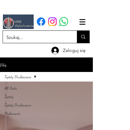
Zaloguj się
Blog
Tapety Drukowane
All Posts
Tapety
Tapety Drukowane
Malowanie